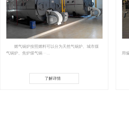
工业燃气锅炉为卧式快装内燃三回程火管锅炉.采
用偏置炉胆湿背式结···...
量
了解详情