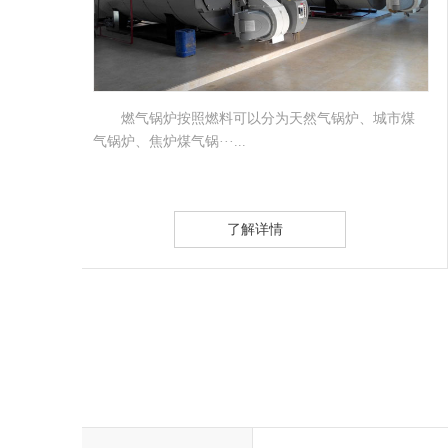
市煤
工业燃气锅炉为卧式快装内燃三回程火管锅炉.采
用偏置炉胆湿背式结···...
了解详情