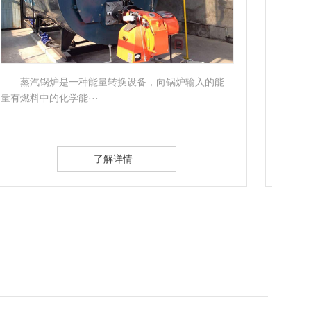
结构特点：1、立式蒸汽锅炉水垢较易清除，换管
方面2、由于烟气多···...
气锅炉
了解详情