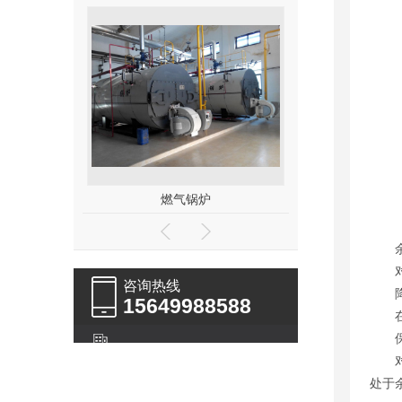
炉
工业燃气锅炉
热水
余
对于
咨询热线
降
15649988588
在锅
保
对于
处于