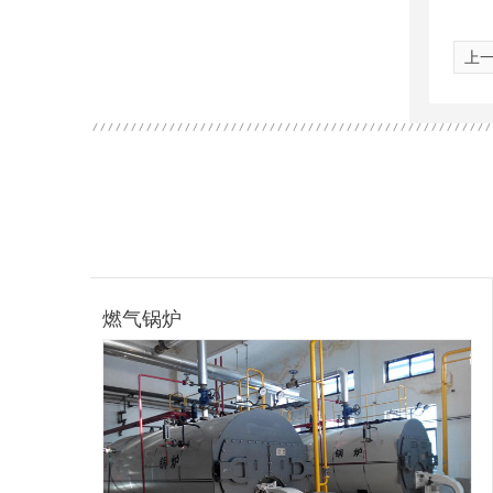
上
工业燃气锅炉