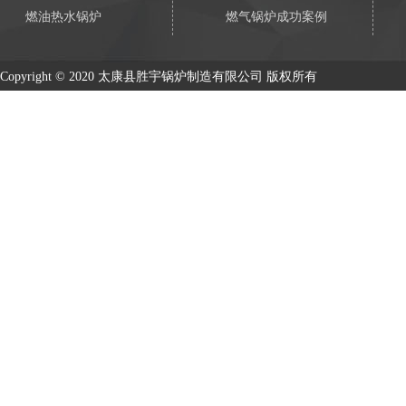
燃油热水锅炉
燃气锅炉成功案例
Copyright © 2020 太康县胜宇锅炉制造有限公司 版权所有