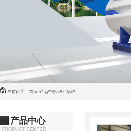
当前位置：
首页
>
产品中心
>
燃油锅炉
产品中心
PRODUCT CENTER