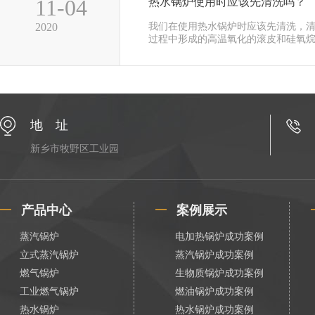
11-04
热水锅炉使用时应该先清洗吗？
2020
我们在使用热水锅炉时应该先清洗，
过程中形成的高温氧化的滚皮和硅氧烷···
地 址
新乡市牧野区工业园
产品中心
案例展示
蒸汽锅炉
电加热锅炉成功案例
立式蒸汽锅炉
蒸汽锅炉成功案例
燃气锅炉
生物质锅炉成功案例
工业燃气锅炉
燃油锅炉成功案例
热水锅炉
热水锅炉成功案例