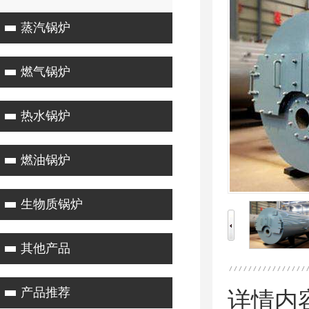
蒸汽锅炉
燃气锅炉
热水锅炉
燃油锅炉
生物质锅炉
其他产品
产品推荐
详情内