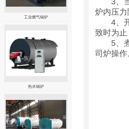
3、当炉
炉内压力
工业燃气锅炉
4、开
致时为止
5、煮
司炉操作
热水锅炉