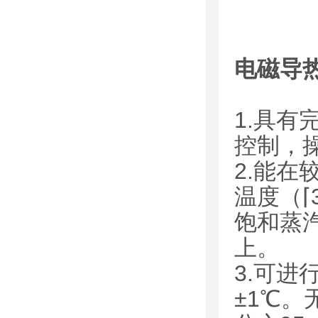
电磁导
1.具
控制，
2.能在
温度（⌈
饱和蒸
上。
3.可
±1℃