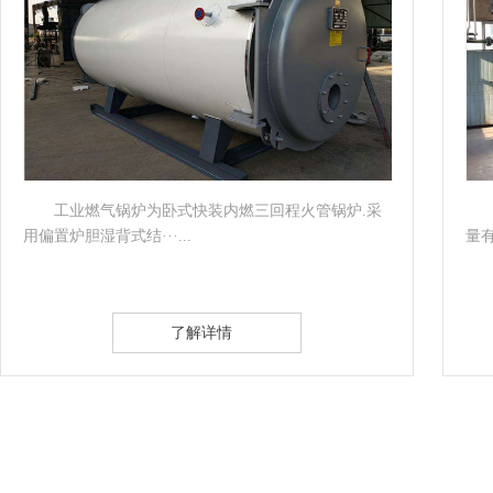
工业燃气锅炉为卧式快装内燃三回程火管锅炉.采
用偏置炉胆湿背式结···...
量有
了解详情