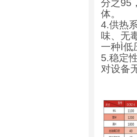
分之9
体。
4.供
味、无
一种Ì
5.稳
对设备