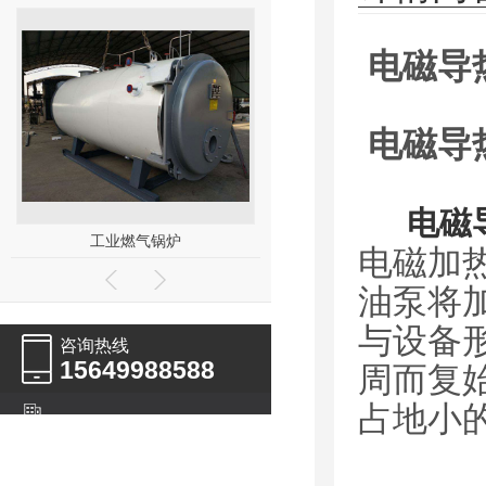
电磁导
电磁导
电磁
工业燃气锅炉
热水锅炉
电磁加
油泵将
与设备
咨询热线
15649988588
周而复
占地小